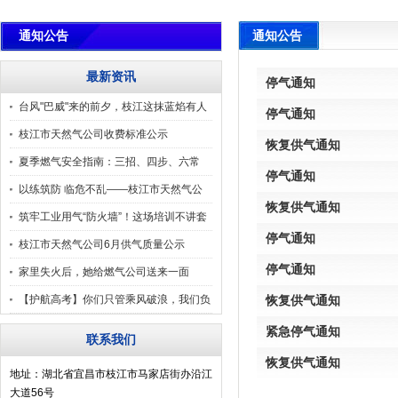
通知公告
通知公告
最新资讯
停气通知
台风"巴威"来的前夕，枝江这抹蓝焰有人
停气通知
守
枝江市天然气公司收费标准公示
恢复供气通知
夏季燃气安全指南：三招、四步、六常
停气通知
识、九错误认知
以练筑防 临危不乱——枝江市天然气公
恢复供气通知
司应急演练纪
筑牢工业用气“防火墙”！这场培训不讲套
停气通知
话，只教“
枝江市天然气公司6月供气质量公示
停气通知
家里失火后，她给燃气公司送来一面
旗……
【护航高考】你们只管乘风破浪，我们负
恢复供气通知
责气足压稳！
紧急停气通知
联系我们
恢复供气通知
地址：湖北省宜昌市枝江市马家店街办沿江
大道56号